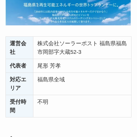
運営会
株式会社ソーラーポスト 福島県福島
社
市岡部字大蔵52-3
代表者
尾形 芳孝
対応エ
福島県全域
リア
受付時
不明
間